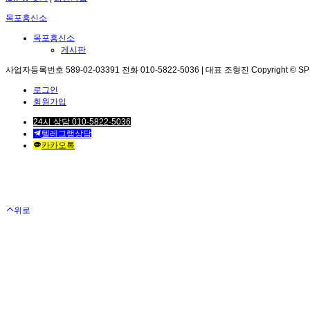
목포흥신소
목포흥신소
게시판
사업자등록번호 589-02-03391 전화 010-5822-5036 | 대표 조형진 Copyright © SPEED. 
로그인
회원가입
24시 상담 010-5822-5036
텔레그램상담
카카오톡
위로